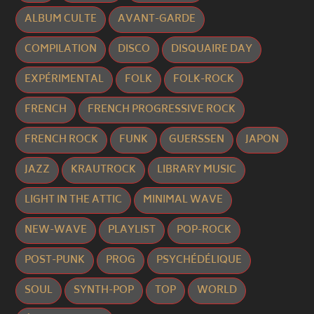
ALBUM CULTE
AVANT-GARDE
COMPILATION
DISCO
DISQUAIRE DAY
EXPÉRIMENTAL
FOLK
FOLK-ROCK
FRENCH
FRENCH PROGRESSIVE ROCK
FRENCH ROCK
FUNK
GUERSSEN
JAPON
JAZZ
KRAUTROCK
LIBRARY MUSIC
LIGHT IN THE ATTIC
MINIMAL WAVE
NEW-WAVE
PLAYLIST
POP-ROCK
POST-PUNK
PROG
PSYCHÉDÉLIQUE
SOUL
SYNTH-POP
TOP
WORLD