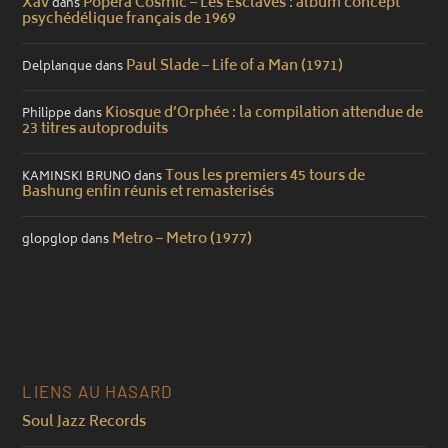
Xav
Popera Cosmic – Les Esclaves : album concept
dans
psychédélique français de 1969
Paul Slade – Life of a Man (1971)
Delplanque
dans
Kiosque d’Orphée : la compilation attendue de
Philippe
dans
23 titres autoproduits
Tous les premiers 45 tours de
KAMINSKI BRUNO
dans
Bashung enfin réunis et remasterisés
Metro – Metro (1977)
glopglop
dans
LIENS AU HASARD
Soul Jazz Records