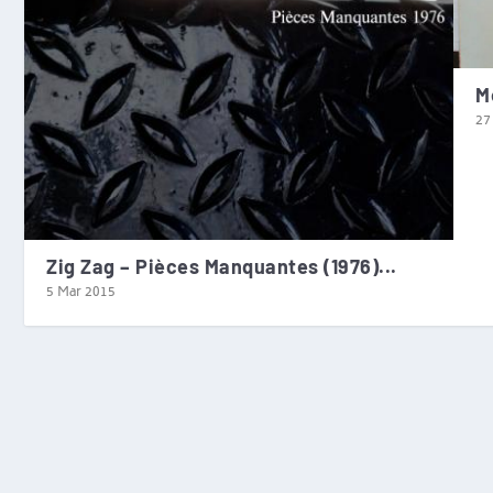
M
27
Zig Zag – Pièces Manquantes (1976)...
5 Mar 2015