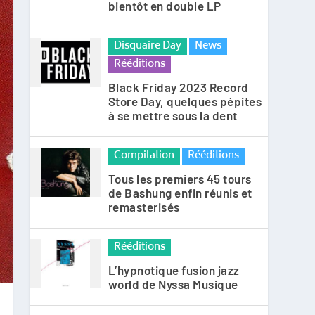
bientôt en double LP
Disquaire Day
News
Rééditions
Black Friday 2023 Record
Store Day, quelques pépites
à se mettre sous la dent
Compilation
Rééditions
Tous les premiers 45 tours
de Bashung enfin réunis et
remasterisés
Rééditions
L’hypnotique fusion jazz
world de Nyssa Musique