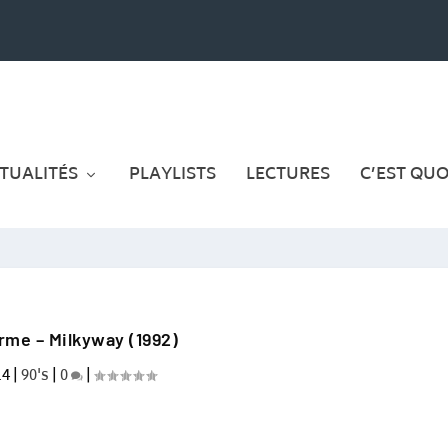
TUALITÉS
PLAYLISTS
LECTURES
C’EST QUOI
rme – Milkyway (1992)
14
|
90's
|
0
|