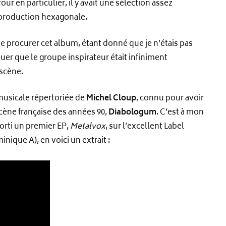
ur en particulier, il y avait une sélection assez
 production hexagonale.
me procurer cet album, étant donné que je n’étais pas
ouer que le groupe inspirateur était infiniment
 scène.
musicale répertoriée de
Michel Cloup
, connu pour avoir
cène française des années 90,
Diabologum
. C’est à mon
orti un premier EP,
Metalvox
, sur l’excellent Label
nique A), en voici un extrait :