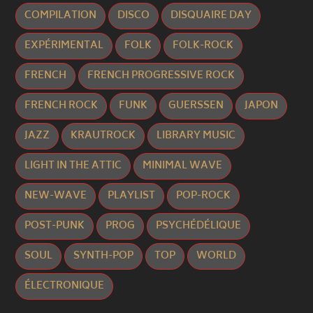
COMPILATION
DISCO
DISQUAIRE DAY
EXPÉRIMENTAL
FOLK
FOLK-ROCK
FRENCH
FRENCH PROGRESSIVE ROCK
FRENCH ROCK
FUNK
GUERSSEN
JAPON
JAZZ
KRAUTROCK
LIBRARY MUSIC
LIGHT IN THE ATTIC
MINIMAL WAVE
NEW-WAVE
PLAYLIST
POP-ROCK
POST-PUNK
PROG
PSYCHÉDÉLIQUE
SOUL
SYNTH-POP
TOP
WORLD
ÉLECTRONIQUE