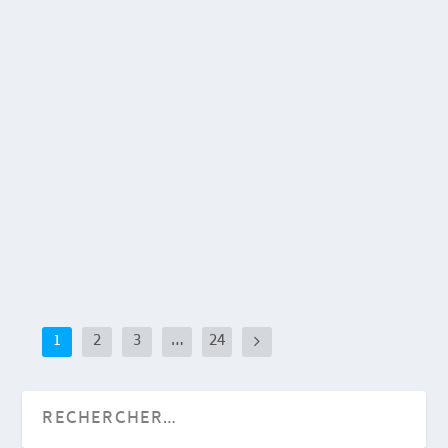
Le Vol.1 de Sebastiao Tapajos & Pedro Dos
Santos réédité
21 Mai 2021
|
Vampisoul présente une réédition du Vol. 1 de
Sebastião Tapajos et Pedro Dos Santos,
initialement...
EN SAVOIR PLUS
1
2
3
…
24