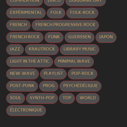
COMPILATION
DISCO
DISQUAIRE DAY
EXPÉRIMENTAL
FOLK
FOLK-ROCK
FRENCH
FRENCH PROGRESSIVE ROCK
FRENCH ROCK
FUNK
GUERSSEN
JAPON
JAZZ
KRAUTROCK
LIBRARY MUSIC
LIGHT IN THE ATTIC
MINIMAL WAVE
NEW-WAVE
PLAYLIST
POP-ROCK
POST-PUNK
PROG
PSYCHÉDÉLIQUE
SOUL
SYNTH-POP
TOP
WORLD
ÉLECTRONIQUE