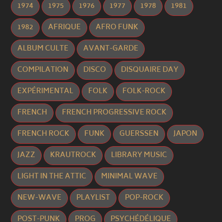
1974
1975
1976
1977
1978
1981
1982
AFRIQUE
AFRO FUNK
ALBUM CULTE
AVANT-GARDE
COMPILATION
DISCO
DISQUAIRE DAY
EXPÉRIMENTAL
FOLK
FOLK-ROCK
FRENCH
FRENCH PROGRESSIVE ROCK
FRENCH ROCK
FUNK
GUERSSEN
JAPON
JAZZ
KRAUTROCK
LIBRARY MUSIC
LIGHT IN THE ATTIC
MINIMAL WAVE
NEW-WAVE
PLAYLIST
POP-ROCK
POST-PUNK
PROG
PSYCHÉDÉLIQUE