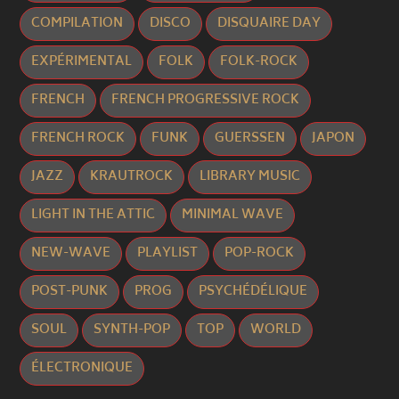
COMPILATION
DISCO
DISQUAIRE DAY
EXPÉRIMENTAL
FOLK
FOLK-ROCK
FRENCH
FRENCH PROGRESSIVE ROCK
FRENCH ROCK
FUNK
GUERSSEN
JAPON
JAZZ
KRAUTROCK
LIBRARY MUSIC
LIGHT IN THE ATTIC
MINIMAL WAVE
NEW-WAVE
PLAYLIST
POP-ROCK
POST-PUNK
PROG
PSYCHÉDÉLIQUE
SOUL
SYNTH-POP
TOP
WORLD
ÉLECTRONIQUE