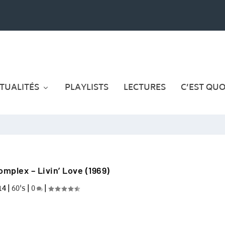
TUALITÉS
PLAYLISTS
LECTURES
C’EST QUOI
mplex – Livin’ Love (1969)
14
|
60's
|
0
|