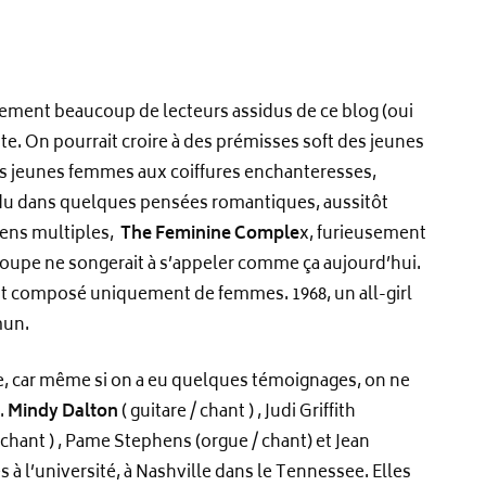
ment beaucoup de lecteurs assidus de ce blog (oui
tte. On pourrait croire à des prémisses soft des jeunes
es jeunes femmes aux coiffures enchanteresses,
du dans quelques pensées romantiques, aussitôt
ens multiples,
The Feminine Comple
x, furieusement
oupe ne songerait à s’appeler comme ça aujourd’hui.
 composé uniquement de femmes. 1968, un all-girl
mun.
de, car même si on a eu quelques témoignages, on ne
.
Mindy Dalton
( guitare / chant ) , Judi Griffith
 chant ) , Pame Stephens (orgue / chant) et Jean
s à l’université, à Nashville dans le Tennessee. Elles