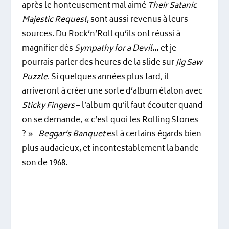
après le honteusement mal aimé
Their Satanic
Majestic Request
, sont aussi revenus à leurs
sources. Du Rock’n’Roll qu’ils ont réussi à
magnifier dès
Sympathy for a Devil
… et je
pourrais parler des heures de la slide sur
Jig Saw
Puzzle
. Si quelques années plus tard, il
arriveront à créer une sorte d’album étalon avec
Sticky Fingers
– l’album qu’il faut écouter quand
on se demande, « c’est quoi les Rolling Stones
? »-
Beggar’s Banquet
est à certains égards bien
plus audacieux, et incontestablement la bande
son de 1968.