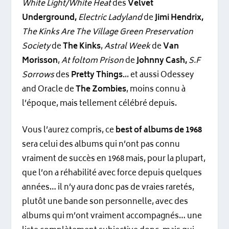
White Light/White Heat
des
Velvet
Underground,
Electric Ladyland
de
Jimi Hendrix,
The Kinks Are The Village Green Preservation
Society
de
The Kinks
,
Astral Week
de
Van
Morisson
,
At foltom Prison
de
Johnny Cash,
S.F
Sorrows
des
Pretty Things.
.. et aussi Odessey
and Oracle de
The Zombies
, moins connu à
l’époque, mais tellement célébré depuis.
Vous l’aurez compris, ce
best of albums de 1968
sera celui des albums qui n’ont pas connu
vraiment de succès en 1968 mais, pour la plupart,
que l’on a réhabilité avec force depuis quelques
années… il n’y aura donc pas de vraies raretés,
plutôt une bande son personnelle, avec des
albums qui m’ont vraiment accompagnés… une