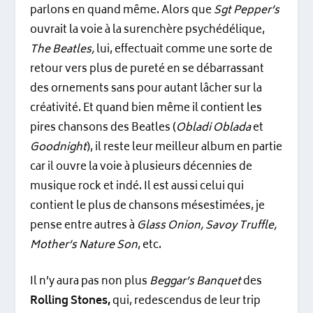
parlons en quand même. Alors que
Sgt Pepper’s
ouvrait la voie à la surenchère psychédélique,
The Beatles,
lui, effectuait comme une sorte de
retour vers plus de pureté en se débarrassant
des ornements sans pour autant lâcher sur la
créativité. Et quand bien même il contient les
pires chansons des Beatles (
Obladi Oblada
et
Goodnight
), il reste leur meilleur album en partie
car il ouvre la voie à plusieurs décennies de
musique rock et indé. Il est aussi celui qui
contient le plus de chansons mésestimées, je
pense entre autres à
Glass Onion, Savoy Truffle,
Mother’s Nature Son
, etc.
Il n’y aura pas non plus
Beggar’s Banquet
des
Rolling Stones,
qui, redescendus de leur trip