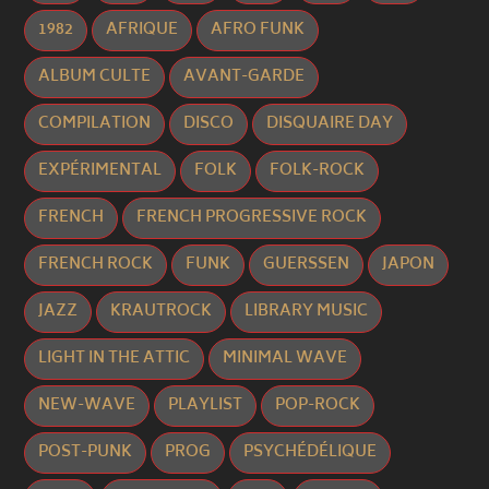
1982
AFRIQUE
AFRO FUNK
ALBUM CULTE
AVANT-GARDE
COMPILATION
DISCO
DISQUAIRE DAY
EXPÉRIMENTAL
FOLK
FOLK-ROCK
FRENCH
FRENCH PROGRESSIVE ROCK
FRENCH ROCK
FUNK
GUERSSEN
JAPON
JAZZ
KRAUTROCK
LIBRARY MUSIC
LIGHT IN THE ATTIC
MINIMAL WAVE
NEW-WAVE
PLAYLIST
POP-ROCK
POST-PUNK
PROG
PSYCHÉDÉLIQUE