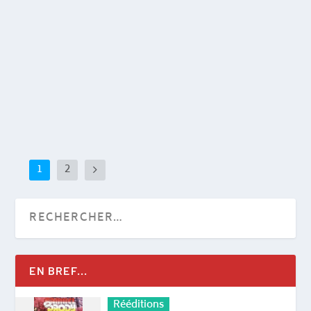
Shango – Trampin’ (1970)
24 Mar 2015
|
70's
|
C’est en essayant de ranger mes vinyles avec un
classement qui ne parle qu’à moi, que...
EN SAVOIR PLUS
1
2
EN BREF...
Rééditions