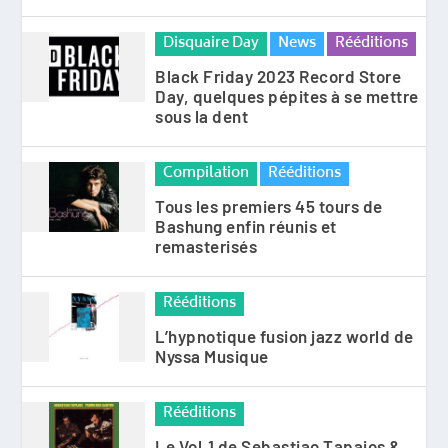
Disquaire Day
News
Rééditions
Black Friday 2023 Record Store
Day, quelques pépites à se mettre
sous la dent
Compilation
Rééditions
Tous les premiers 45 tours de
Bashung enfin réunis et
remasterisés
Rééditions
L’hypnotique fusion jazz world de
Nyssa Musique
Rééditions
Le Vol.1 de Sebastiao Tapajos &