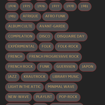
1974
1975
1976
1977
1978
1981
1982
AFRIQUE
AFRO FUNK
ALBUM CULTE
AVANT-GARDE
COMPILATION
DISCO
DISQUAIRE DAY
EXPÉRIMENTAL
FOLK
FOLK-ROCK
FRENCH
FRENCH PROGRESSIVE ROCK
FRENCH ROCK
FUNK
GUERSSEN
JAPON
JAZZ
KRAUTROCK
LIBRARY MUSIC
LIGHT IN THE ATTIC
MINIMAL WAVE
NEW-WAVE
PLAYLIST
POP-ROCK