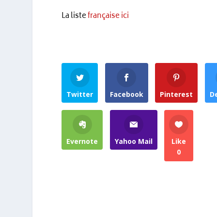
La liste
française ici
Twitter
Facebook
Pinterest
De
Evernote
Yahoo Mail
Like
0