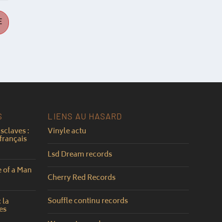
S
LIENS AU HASARD
sclaves :
Vinyle actu
français
Lsd Dream records
e of a Man
Cherry Red Records
Souffle continu records
 la
es