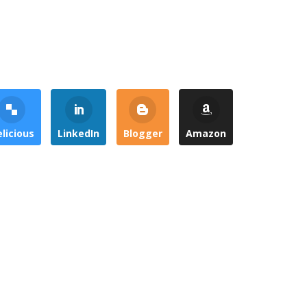
licious
LinkedIn
Blogger
Amazon