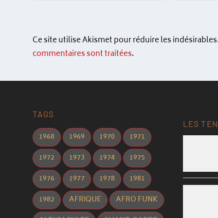
Ce site utilise Akismet pour réduire les indésirables
commentaires sont traitées
.
TAGS
LES TEN
1968
1969
1970
1971
1972
1973
1974
1975
1976
1977
1978
1981
1982
AFRIQUE
AFRO FUNK