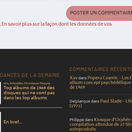
.
En savoir plus sur la façon dont les données de vos
COMMENTAIRES RÉCENT
DANCES DE LA SEMAINE
Xav
Popera Cosmic – Les E
dans
album concept psychédélique 
de 1969
Paul Slade – Lif
Delplanque
dans
(1971)
Kiosque d’Orphée :
Philippe
dans
compilation attendue de 23 titr
autoproduits