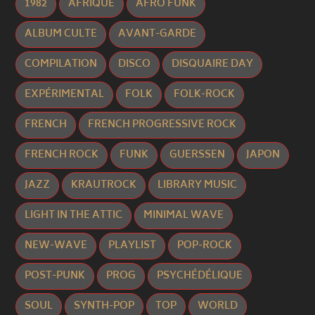
1982
AFRIQUE
AFRO FUNK
ALBUM CULTE
AVANT-GARDE
COMPILATION
DISCO
DISQUAIRE DAY
EXPÉRIMENTAL
FOLK
FOLK-ROCK
FRENCH
FRENCH PROGRESSIVE ROCK
FRENCH ROCK
FUNK
GUERSSEN
JAPON
JAZZ
KRAUTROCK
LIBRARY MUSIC
LIGHT IN THE ATTIC
MINIMAL WAVE
NEW-WAVE
PLAYLIST
POP-ROCK
POST-PUNK
PROG
PSYCHÉDÉLIQUE
SOUL
SYNTH-POP
TOP
WORLD