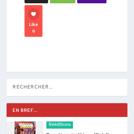
Like
0
EN BREF...
Rééditions