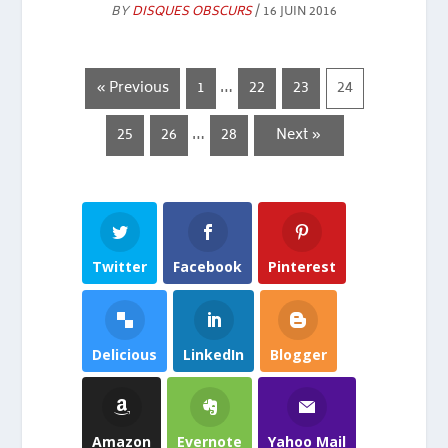
BY
DISQUES OBSCURS
/ 16 JUIN 2016
…
« Previous
1
22
23
24
…
25
26
28
Next »
Twitter
Facebook
Pinterest
Delicious
LinkedIn
Blogger
Amazon
Evernote
Yahoo Mail