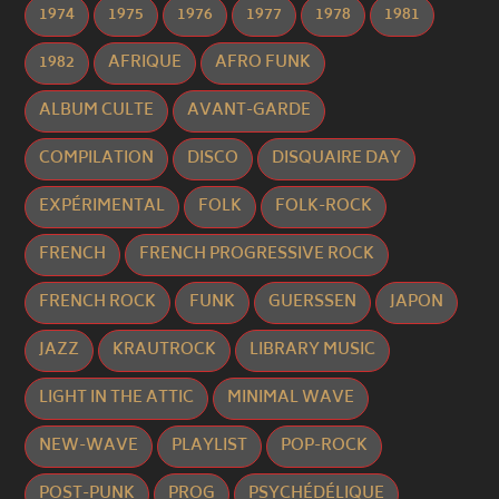
1974
1975
1976
1977
1978
1981
1982
AFRIQUE
AFRO FUNK
ALBUM CULTE
AVANT-GARDE
COMPILATION
DISCO
DISQUAIRE DAY
EXPÉRIMENTAL
FOLK
FOLK-ROCK
FRENCH
FRENCH PROGRESSIVE ROCK
FRENCH ROCK
FUNK
GUERSSEN
JAPON
JAZZ
KRAUTROCK
LIBRARY MUSIC
LIGHT IN THE ATTIC
MINIMAL WAVE
NEW-WAVE
PLAYLIST
POP-ROCK
POST-PUNK
PROG
PSYCHÉDÉLIQUE