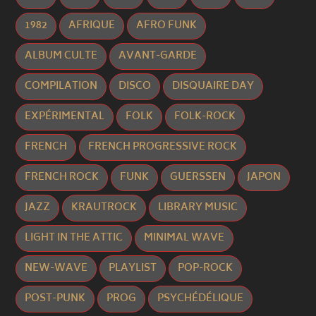
1982
AFRIQUE
AFRO FUNK
ALBUM CULTE
AVANT-GARDE
COMPILATION
DISCO
DISQUAIRE DAY
EXPÉRIMENTAL
FOLK
FOLK-ROCK
FRENCH
FRENCH PROGRESSIVE ROCK
FRENCH ROCK
FUNK
GUERSSEN
JAPON
JAZZ
KRAUTROCK
LIBRARY MUSIC
LIGHT IN THE ATTIC
MINIMAL WAVE
NEW-WAVE
PLAYLIST
POP-ROCK
POST-PUNK
PROG
PSYCHÉDÉLIQUE