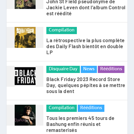
John St Field pseudonyme de
Jackie Leven dont l’album Control
est réédité
Compilation
La rétrospective la plus complète
des Daily Flash bientôt en double
LP
Disquaire Day
News
Rééditions
Black Friday 2023 Record Store
Day, quelques pépites à se mettre
sous la dent
Compilation
Rééditions
Tous les premiers 45 tours de
Bashung enfin réunis et
remasterisés