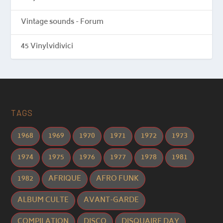
Vintage sounds - Forum
45 Vinylvidivici
TAGS
1968
1969
1970
1971
1972
1973
1974
1975
1976
1977
1978
1981
1982
AFRIQUE
AFRO FUNK
ALBUM CULTE
AVANT-GARDE
COMPILATION
DISCO
DISQUAIRE DAY