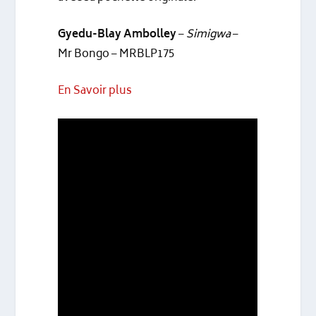
Gyedu-Blay Ambolley
–
Simigwa
–
Mr Bongo – MRBLP175
En Savoir plus