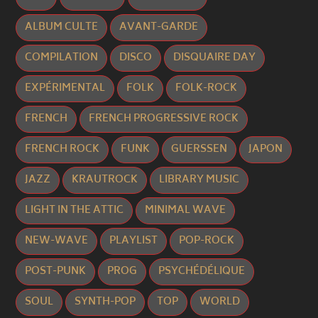
ALBUM CULTE
AVANT-GARDE
COMPILATION
DISCO
DISQUAIRE DAY
EXPÉRIMENTAL
FOLK
FOLK-ROCK
FRENCH
FRENCH PROGRESSIVE ROCK
FRENCH ROCK
FUNK
GUERSSEN
JAPON
JAZZ
KRAUTROCK
LIBRARY MUSIC
LIGHT IN THE ATTIC
MINIMAL WAVE
NEW-WAVE
PLAYLIST
POP-ROCK
POST-PUNK
PROG
PSYCHÉDÉLIQUE
SOUL
SYNTH-POP
TOP
WORLD