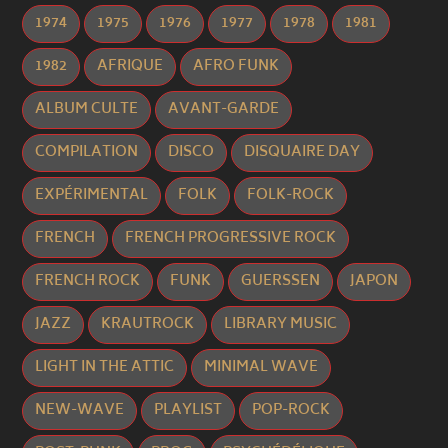
1974
1975
1976
1977
1978
1981
1982
AFRIQUE
AFRO FUNK
ALBUM CULTE
AVANT-GARDE
COMPILATION
DISCO
DISQUAIRE DAY
EXPÉRIMENTAL
FOLK
FOLK-ROCK
FRENCH
FRENCH PROGRESSIVE ROCK
FRENCH ROCK
FUNK
GUERSSEN
JAPON
JAZZ
KRAUTROCK
LIBRARY MUSIC
LIGHT IN THE ATTIC
MINIMAL WAVE
NEW-WAVE
PLAYLIST
POP-ROCK