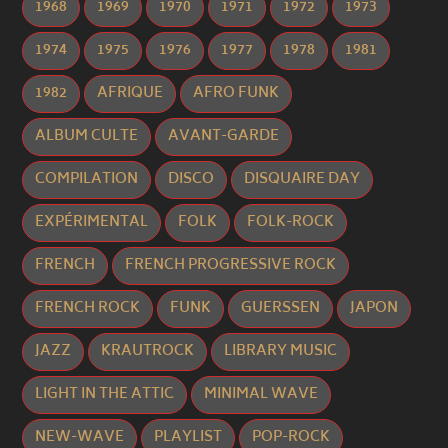
1968
1969
1970
1971
1972
1973
1974
1975
1976
1977
1978
1981
1982
AFRIQUE
AFRO FUNK
ALBUM CULTE
AVANT-GARDE
COMPILATION
DISCO
DISQUAIRE DAY
EXPÉRIMENTAL
FOLK
FOLK-ROCK
FRENCH
FRENCH PROGRESSIVE ROCK
FRENCH ROCK
FUNK
GUERSSEN
JAPON
JAZZ
KRAUTROCK
LIBRARY MUSIC
LIGHT IN THE ATTIC
MINIMAL WAVE
NEW-WAVE
PLAYLIST
POP-ROCK