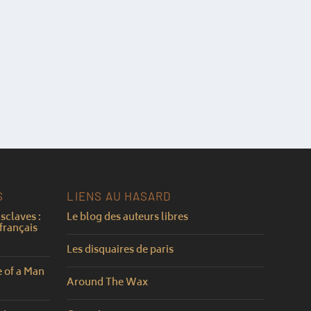
S
LIENS AU HASARD
sclaves :
Le blog des auteurs libres
français
Les disquaires de paris
e of a Man
Around The Wax