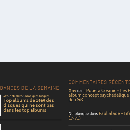
COMMENTAIRES RÉCENT
DANCES DE LA SEMAINE
Xav
Popera Cosmic – Les E
dans
album concept psychédélique 
de 1969
Paul Slade – Lif
Delplanque
dans
(1971)