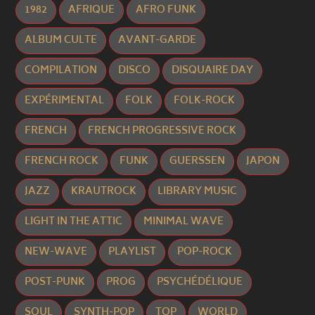
1982
AFRIQUE
AFRO FUNK
ALBUM CULTE
AVANT-GARDE
COMPILATION
DISCO
DISQUAIRE DAY
EXPÉRIMENTAL
FOLK
FOLK-ROCK
FRENCH
FRENCH PROGRESSIVE ROCK
FRENCH ROCK
FUNK
GUERSSEN
JAPON
JAZZ
KRAUTROCK
LIBRARY MUSIC
LIGHT IN THE ATTIC
MINIMAL WAVE
NEW-WAVE
PLAYLIST
POP-ROCK
POST-PUNK
PROG
PSYCHÉDÉLIQUE
SOUL
SYNTH-POP
TOP
WORLD