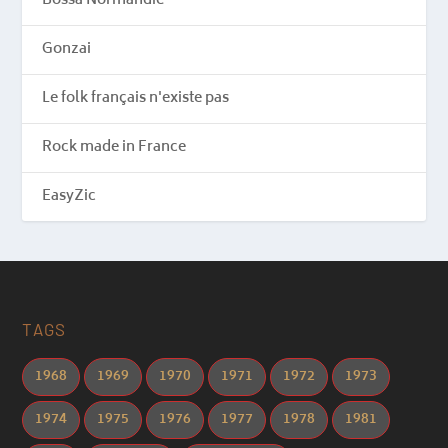
Bossa Normandie
Gonzai
Le folk français n'existe pas
Rock made in France
EasyZic
TAGS
1968
1969
1970
1971
1972
1973
1974
1975
1976
1977
1978
1981