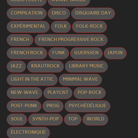
ALBUM CULTE
AVANT-GARDE
COMPILATION
DISCO
DISQUAIRE DAY
EXPÉRIMENTAL
FOLK
FOLK-ROCK
FRENCH
FRENCH PROGRESSIVE ROCK
FRENCH ROCK
FUNK
GUERSSEN
JAPON
JAZZ
KRAUTROCK
LIBRARY MUSIC
LIGHT IN THE ATTIC
MINIMAL WAVE
NEW-WAVE
PLAYLIST
POP-ROCK
POST-PUNK
PROG
PSYCHÉDÉLIQUE
SOUL
SYNTH-POP
TOP
WORLD
ÉLECTRONIQUE