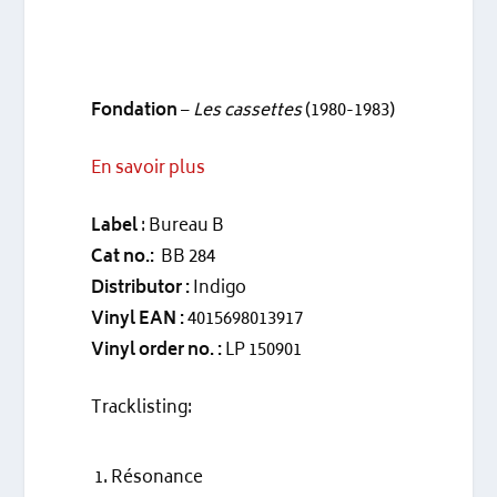
Fondation
–
Les cassettes
(1980-1983)
En savoir plus
Label
: Bureau B
Cat no.:
BB 284
Distributor :
Indigo
Vinyl EAN :
4015698013917
Vinyl order no. :
LP 150901
Tracklisting:
Résonance