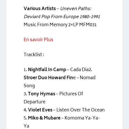
Various Artists
–
Uneven Paths:
Deviant Pop From Europe 1980-1991
Music From Memory 2×LP MFM031
En savoir Plus
Tracklist :
1.
Nightfall In Camp
– Cada Dia2.
Stroer Duo Howard Fin
e – Nomad
Song
3.
Tony Hymas
– Pictures Of
Departure
4.
Violet Eves
– Listen Over The Ocean
5.
Miko & Mubare
– Komoma Ya-Ya-
Ya