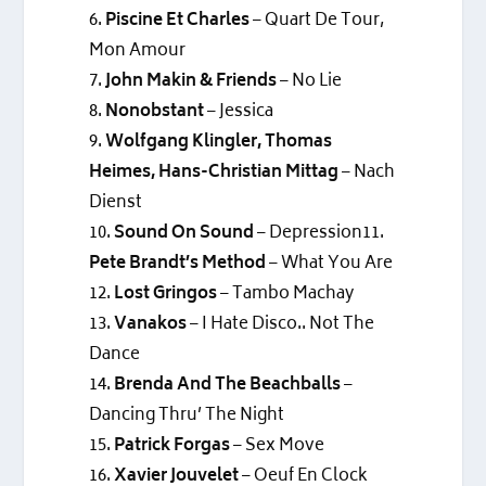
6.
Piscine Et Charles
– Quart De Tour,
Mon Amour
7.
John Makin & Friends
– No Lie
8.
Nonobstant
– Jessica
9.
Wolfgang Klingler, Thomas
Heimes, Hans-Christian Mittag
– Nach
Dienst
10.
Sound On Sound
– Depression11.
Pete Brandt’s Method
– What You Are
12.
Lost Gringos
– Tambo Machay
13.
Vanakos
– I Hate Disco.. Not The
Dance
14.
Brenda And The Beachballs
–
Dancing Thru’ The Night
15.
Patrick Forgas
– Sex Move
16.
Xavier Jouvelet
– Oeuf En Clock