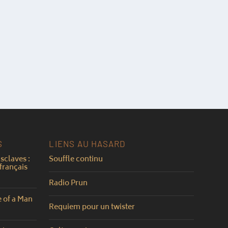
S
LIENS AU HASARD
sclaves :
Souffle continu
français
Radio Prun
e of a Man
Requiem pour un twister