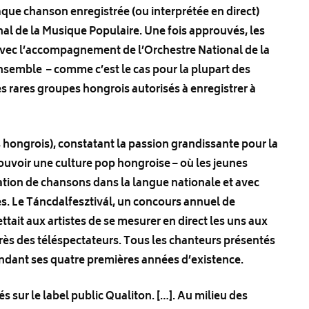
aque chanson enregistrée (ou interprétée en direct)
nal de la Musique Populaire. Une fois approuvés, les
r avec l’accompagnement de l’Orchestre National de la
 Ensemble – comme c’est le cas pour la plupart des
s rares groupes hongrois autorisés à enregistrer à
hongrois), constatant la passion grandissante pour la
uvoir une culture pop hongroise – où les jeunes
tation de chansons dans la langue nationale et avec
s. Le Táncdalfesztivál, un concours annuel de
tait aux artistes de se mesurer en direct les uns aux
près des téléspectateurs. Tous les chanteurs présentés
pendant ses quatre premières années d’existence.
s sur le label public Qualiton. […]. Au milieu des